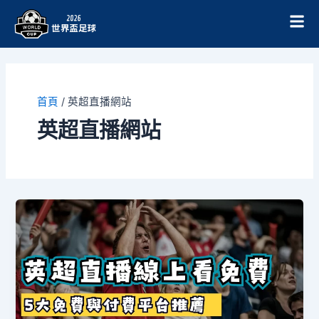
跳
至
主
要
內
容
首頁
/
英超直播網站
英超直播網站