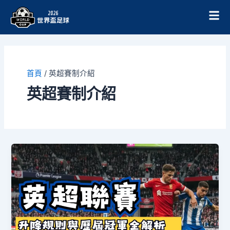
跳
至
主
要
內
容
首頁
/
英超賽制介紹
英超賽制介紹