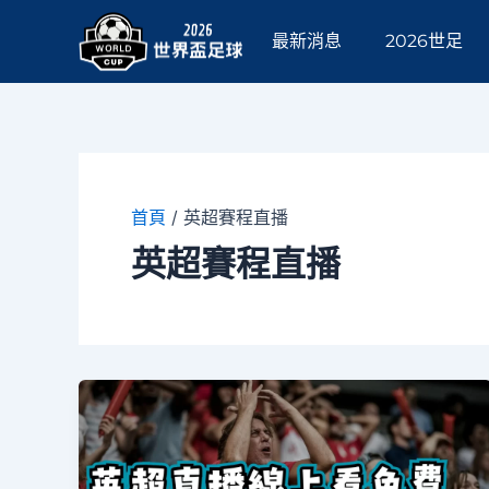
跳
至
最新消息
2026世足
主
要
內
容
首頁
/
英超賽程直播
英超賽程直播