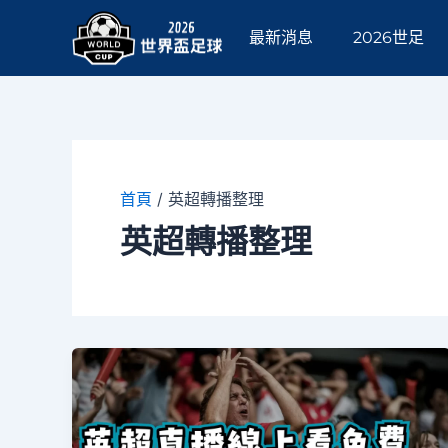
跳
至
最新消息
2026世足
主
要
內
容
首頁
/
英超轉播整理
英超轉播整理