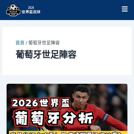
跳
至
主
要
內
容
首頁
/
葡萄牙世足陣容
葡萄牙世足陣容