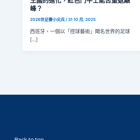
王國的進化，紅色鬥牛士能否重返巔
峰？
2026世足賽小尖兵
/
31 10 月, 2025
西班牙，一個以「控球藝術」聞名世界的足球
[…]
Back to top