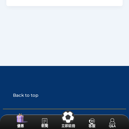
Back to top
© 2026世界盃足球
優惠
提存
優惠
帳務
新聞
立即註冊
客服
客服
Q&A
我的