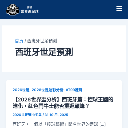
跳
至
主
要
內
容
首頁
/
西班牙世足預測
西班牙世足預測
,
,
2026世足
2026世足運彩分析
AT99體育
【2026世界盃分析】西班牙篇：控球王國的
進化，紅色鬥牛士能否重返巔峰？
2026世足賽小尖兵
/
31 10 月, 2025
西班牙，一個以「控球藝術」聞名世界的足球 […]