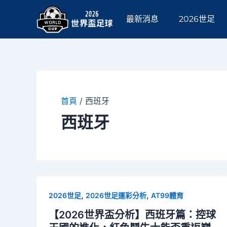
跳
至
最新消息
2026世足
主
要
內
容
首頁
/
西班牙
西班牙
,
,
2026世足
2026世足運彩分析
AT99體育
【2026世界盃分析】西班牙篇：控球