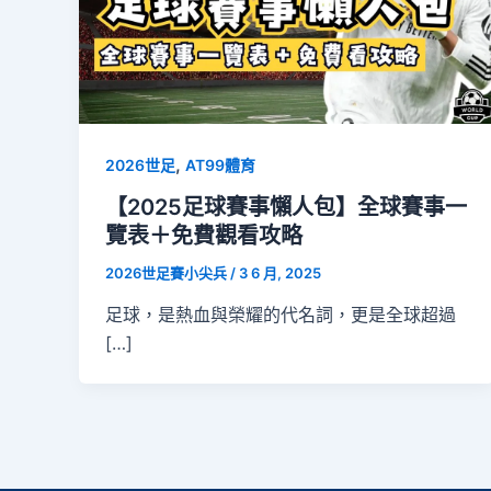
,
2026世足
AT99體育
【2025足球賽事懶人包】全球賽事一
覽表＋免費觀看攻略
2026世足賽小尖兵
/
3 6 月, 2025
足球，是熱血與榮耀的代名詞，更是全球超過
[…]