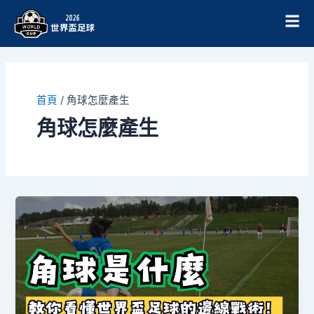
跳
至
主
要
內
容
首頁
/
角球怎麼產生
角球怎麼產生