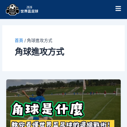
跳
至
主
要
內
容
首頁
/
角球進攻方式
角球進攻方式