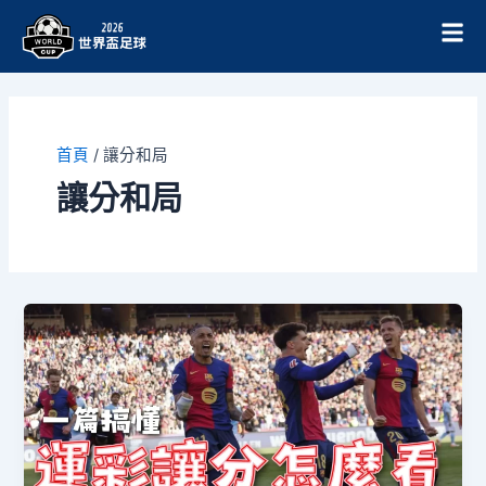
跳
至
主
要
內
容
首頁
/
讓分和局
讓分和局