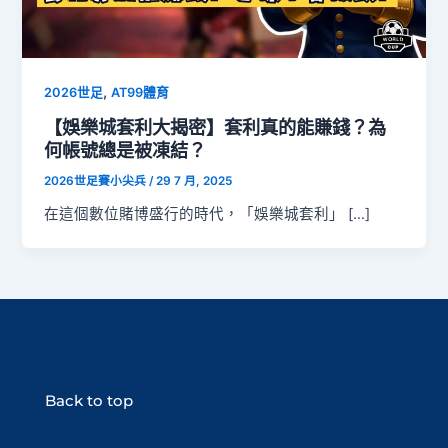
,
2026世足
AT99體育
【娛樂城套利大揭密】套利真的能賺錢？為
何帳號總是被凍結？
2026世足賽小尖兵
/
29 7 月, 2025
在這個數位賭博盛行的時代，「娛樂城套利」 […]
Back to top