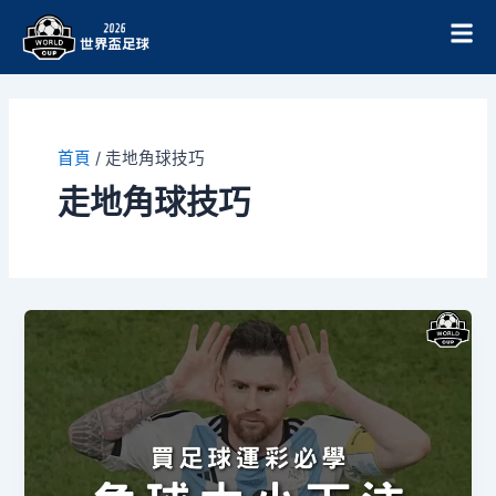
跳
至
主
要
內
容
首頁
/
走地角球技巧
走地角球技巧