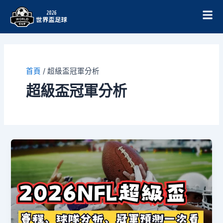
跳
至
主
要
內
容
首頁
/
超級盃冠軍分析
超級盃冠軍分析