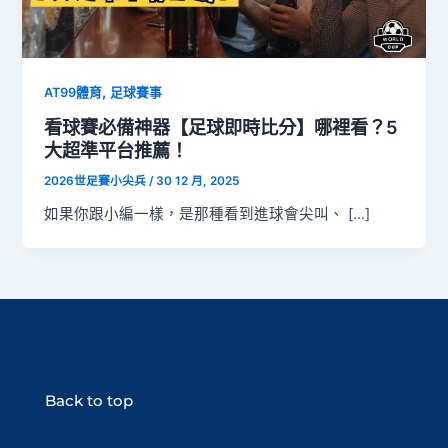
,
AT99體育
足球賽事
看球賽必備神器【足球即時比分】哪裡看？5
大超準平台推薦！
2026世足賽小尖兵
/
30 12 月, 2025
如果你跟小編一樣，是那種看到進球會尖叫、 […]
Back to top