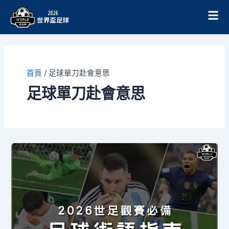
跳
至
主
要
內
容
首頁
/
足球單刀赴會意思
足球單刀赴會意思