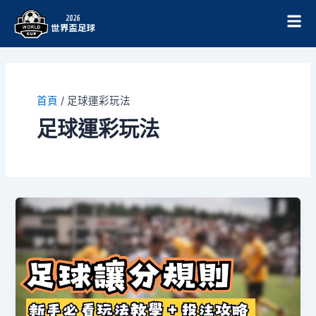
跳
至
主
要
內
容
首頁
/
足球運彩玩法
足球運彩玩法