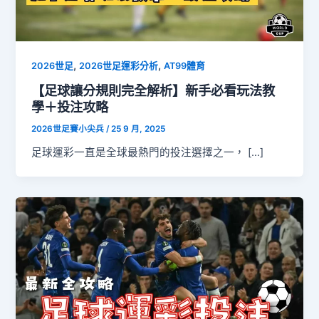
,
,
2026世足
2026世足運彩分析
AT99體育
【足球讓分規則完全解析】新手必看玩法教
學＋投注攻略
2026世足賽小尖兵
/
25 9 月, 2025
足球運彩一直是全球最熱門的投注選擇之一， […]