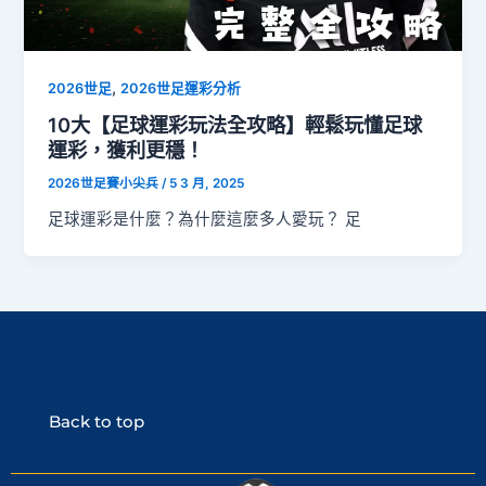
,
2026世足
2026世足運彩分析
10大【足球運彩玩法全攻略】輕鬆玩懂足球
運彩，獲利更穩！
2026世足賽小尖兵
/
5 3 月, 2025
足球運彩是什麼？為什麼這麼多人愛玩？ 足
Back to top