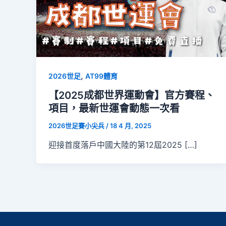
,
2026世足
AT99體育
【2025成都世界運動會】官方賽程、
項目，最新世運會動態一次看
2026世足賽小尖兵
/
18 4 月, 2025
迎接首度落戶中國大陸的第12屆2025 […]