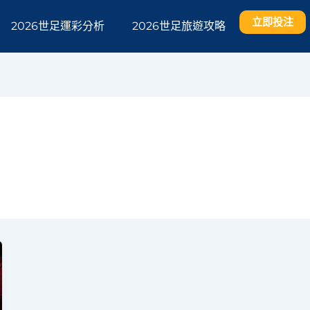
立即投注
2026世足運彩分析
2026世足旅遊攻略