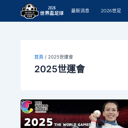
跳
至
最新消息
2026世足
主
要
內
容
首頁
/
2025世運會
2025世運會