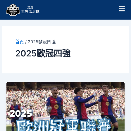
跳
至
主
要
內
容
首頁
/
2025歐冠四強
2025歐冠四強