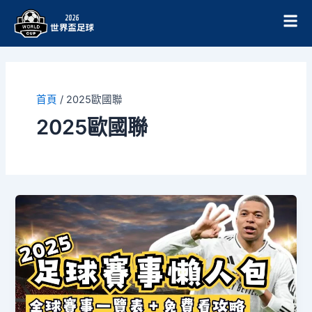
跳
至
主
要
內
容
首頁
/
2025歐國聯
2025歐國聯