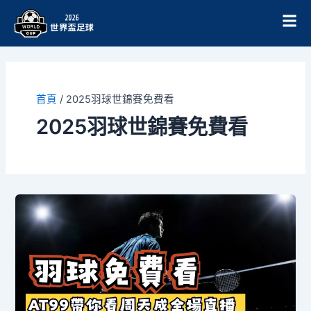
跳
至
主
要
內
容
首頁
/
2025羽球世錦賽免費看
2025羽球世錦賽免費看