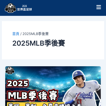
跳
至
主
要
內
容
首頁
/
2025MLB季後賽
2025MLB季後賽