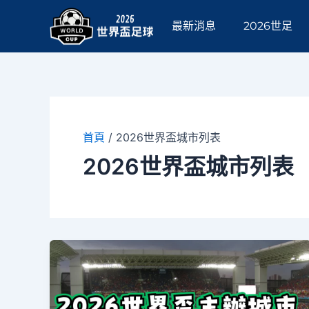
跳
至
最新消息
2026世足
主
要
內
容
首頁
/
2026世界盃城市列表
2026世界盃城市列表