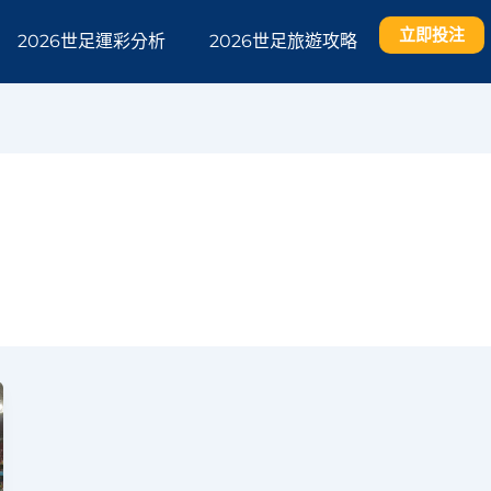
立即投注
2026世足運彩分析
2026世足旅遊攻略