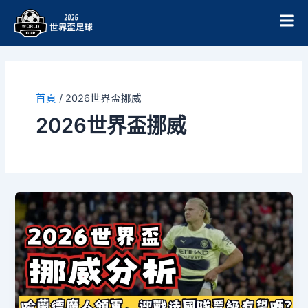
跳
至
主
要
內
容
首頁
/
2026世界盃挪威
2026世界盃挪威