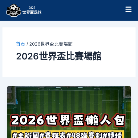
跳
至
主
要
內
容
首頁
/
2026世界盃比賽場館
2026世界盃比賽場館