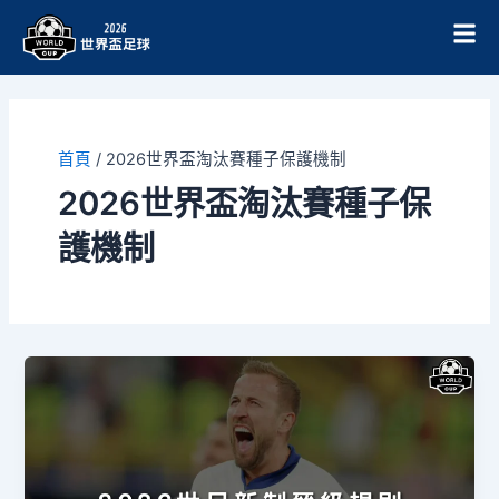
跳
至
主
要
內
容
首頁
/
2026世界盃淘汰賽種子保護機制
2026世界盃淘汰賽種子保
護機制