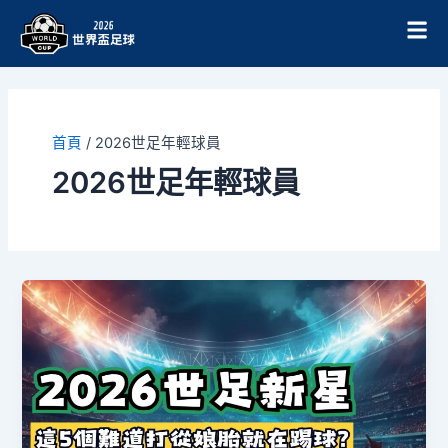
跳
至
主
要
內
容
首頁
/
2026世足年輕球員
2026世足年輕球員