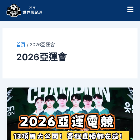
跳
至
主
要
內
容
首頁
/
2026亞運會
2026亞運會