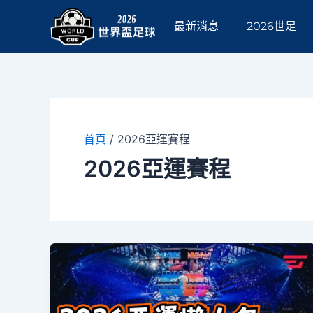
跳
至
最新消息
2026世足
主
要
內
容
首頁
/
2026亞運賽程
2026亞運賽程