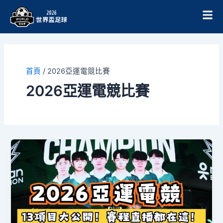
跳
至
主
要
內
容
首頁
/
2026亞運電競比賽
2026亞運電競比賽