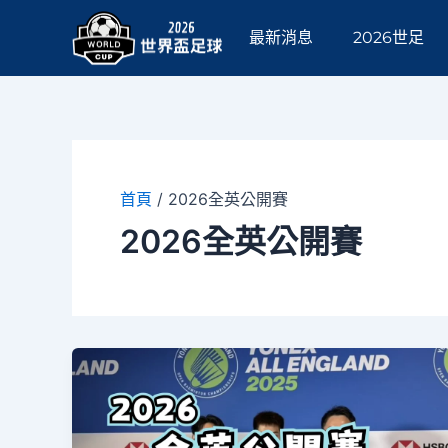
跳
至
最新消息
2026世足
主
要
內
容
首頁
/
2026全英公開賽
2026全英公開賽