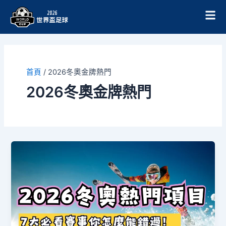
跳
至
主
要
內
容
首頁
/
2026冬奧金牌熱門
2026冬奧金牌熱門