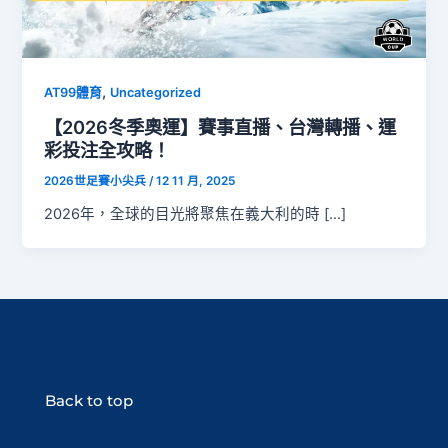
,
AT99體育
Uncategorized
【2026冬季奧運】賽事直播、台灣轉播、運
彩投注全攻略！
2026世足賽小尖兵
/
12 11 月, 2025
2026年，全球的目光將聚焦在義大利的時 […]
Back to top