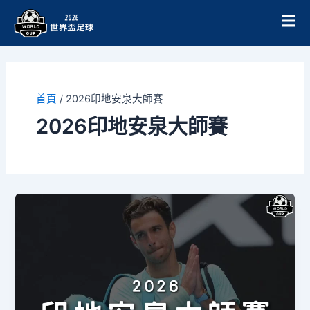
跳
至
主
要
內
容
首頁
/
2026印地安泉大師賽
2026印地安泉大師賽