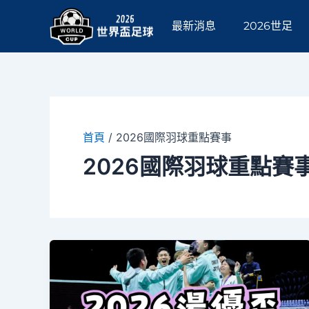
跳
至
最新消息
2026世足
主
要
內
容
首頁
/
2026國際羽球重點賽事
2026國際羽球重點賽