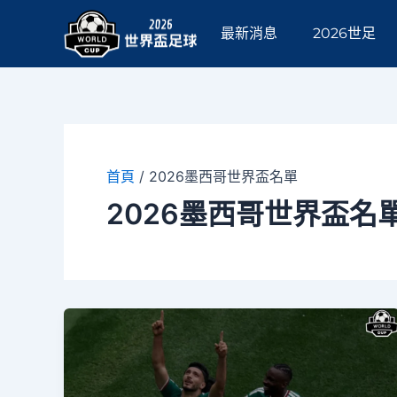
跳
至
最新消息
2026世足
主
要
內
容
首頁
/
2026墨西哥世界盃名單
2026墨西哥世界盃名