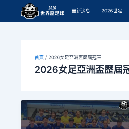
跳
至
最新消息
2026世足
主
要
內
容
首頁
/
2026女足亞洲盃歷屆冠軍
2026女足亞洲盃歷屆