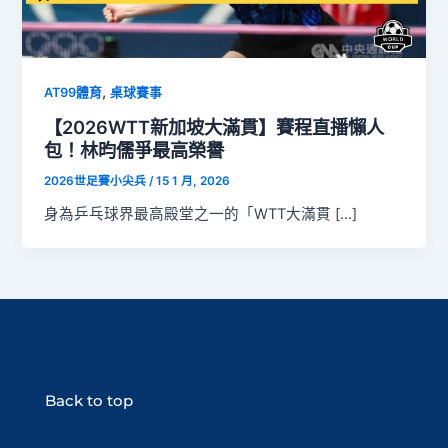
,
AT99體育
桌球賽事
【2026WTT新加坡大滿貫】賽程直播懶人
包！林昀儒爭最高榮譽
2026世足賽小尖兵
/
15 1 月, 2026
身為乒乓球界最高殿堂之一的「WTT大滿貫 […]
Back to top