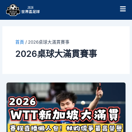
跳
至
主
要
內
容
首頁
/
2026桌球大滿貫賽事
2026桌球大滿貫賽事