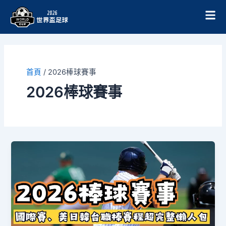
跳
至
主
要
內
容
首頁
/
2026棒球賽事
2026棒球賽事