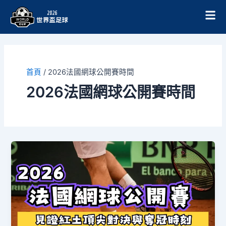
跳
至
主
要
內
容
首頁
/
2026法國網球公開賽時間
2026法國網球公開賽時間