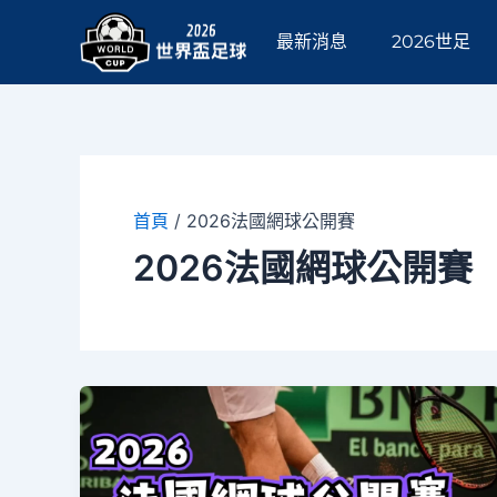
跳
至
最新消息
2026世足
主
要
內
容
首頁
/
2026法國網球公開賽
2026法國網球公開賽