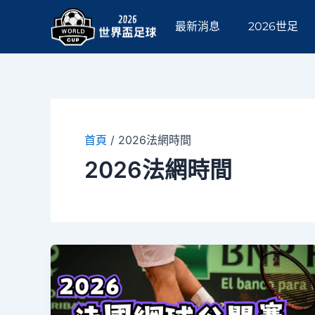
跳
至
最新消息
2026世足
主
要
內
容
首頁
/
2026法網時間
2026法網時間