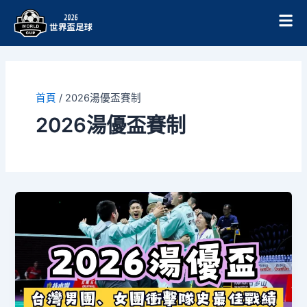
跳
至
主
要
內
容
首頁
/
2026湯優盃賽制
2026湯優盃賽制