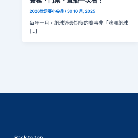
賽程、門票、直播一次看！
2026世足賽小尖兵
/
30 10 月, 2025
每年一月，網球迷最期待的賽事非「澳洲網球
[…]
Back to top