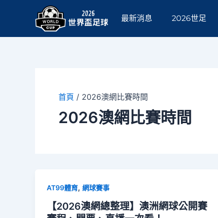
跳
至
最新消息
2026世足
主
要
內
容
首頁
/
2026澳網比賽時間
2026澳網比賽時間
,
AT99體育
網球賽事
【2026澳網總整理】澳洲網球公開賽