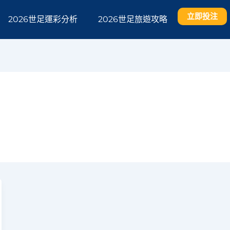
立即投注
2026世足運彩分析
2026世足旅遊攻略