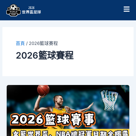
跳
至
主
要
內
容
首頁
/
2026籃球賽程
2026籃球賽程