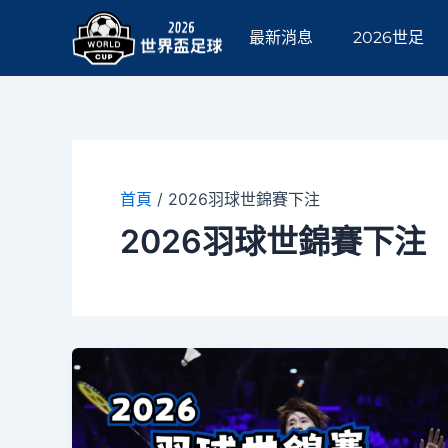
跳
至
最新消息
2026世足
主
要
內
容
首頁
/
2026羽球世錦賽下注
2026羽球世錦賽下注