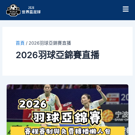
跳
至
主
要
內
容
首頁
/
2026羽球亞錦賽直播
2026羽球亞錦賽直播