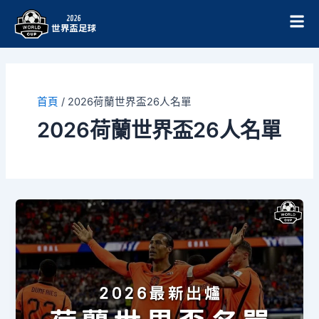
跳
至
主
要
內
容
首頁
/
2026荷蘭世界盃26人名單
2026荷蘭世界盃26人名單