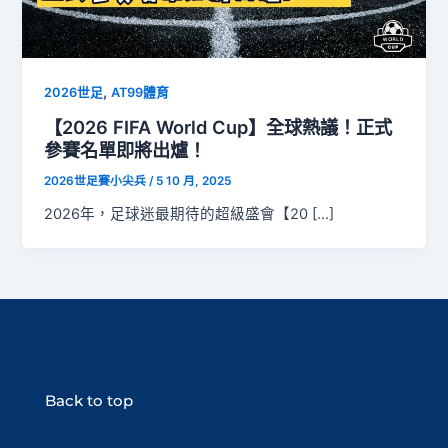
,
2026世足
AT99體育
【2026 FIFA World Cup】全球熱議！正式
參賽名單即將出爐！
2026世足賽小尖兵
/
5 10 月, 2025
2026年，足球迷最期待的超級盛會【20 […]
Back to top