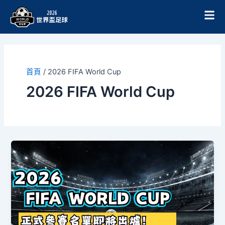
跳
至
主
要
內
容
首頁
/
2026 FIFA World Cup
2026 FIFA World Cup